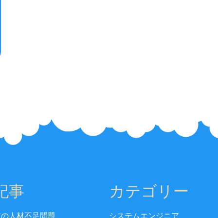
記事
カテゴリー
アの人材不足問題
システムエンジニア