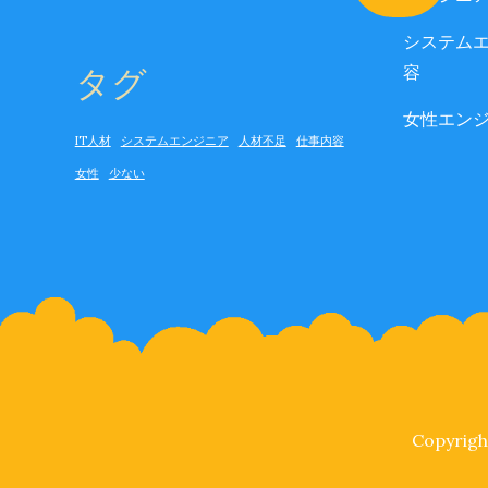
システム
タグ
容
女性エン
IT人材
システムエンジニア
人材不足
仕事内容
女性
少ない
Copyrigh