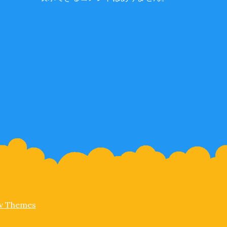
iv Themes